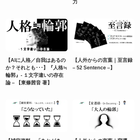
力
【AIに人格／自我はあるの
【人外からの言葉｜至言録
か？それとも･･･】『人格≒
– 52 Sentence –】
輪郭』- １文字違いの存在
論 – 【東條茜音 著】