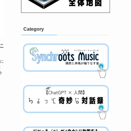
Category
こ
然に
ま
を