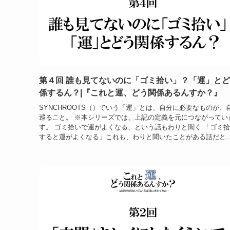
第４回 誰も見てないのに「ゴミ拾い」？「運」と
係するん？|『これと運、どう関係あるんすか？』
SYNCHROOTS（）でいう「運」とは、自分に必要なものが、
巡ること。 ※本シリーズでは、上記の定義を元につながってい
す。 ゴミ拾いで運がよくなる、という話もわりと聞く 「ゴミ
すると運がよくなる」これも、わりと聞いたことがある話だと..