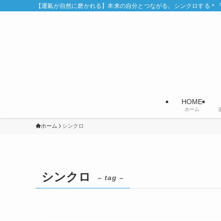
【運氣が自然に磨かれる】本来の自分とつながる。シンクロする＊『Syn
HOME
ホーム
ホーム
シンクロ
シンクロ
– tag –