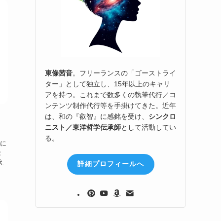
東條茜音
。フリーランスの「ゴーストライ
ター」として独立し、15年以上のキャリ
アを持つ。これまで数多くの執筆代行／コ
ンテンツ制作代行等を手掛けてきた。近年
は、和の『叡智』に感銘を受け、
シンクロ
ニスト／東洋哲学伝承師
として活動してい
る。
然に
ま
え
詳細プロフィールへ