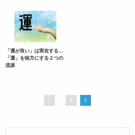
「運が良い」は実在する…
「運」を味方にする２つの
流派
1
...
4
5