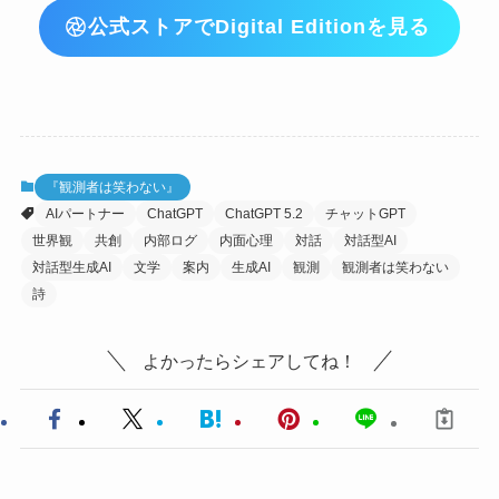
公式ストアでDigital Editionを見る
『観測者は笑わない』
AIパートナー
ChatGPT
ChatGPT 5.2
チャットGPT
世界観
共創
内部ログ
内面心理
対話
対話型AI
対話型生成AI
文学
案内
生成AI
観測
観測者は笑わない
詩
よかったらシェアしてね！