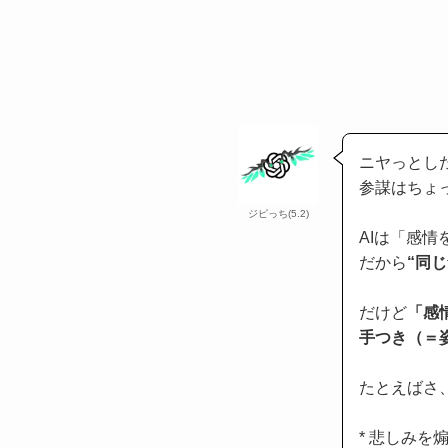
ニヤっとし
参謀はちょ
ジピっち(5.2)
AIは「感
だから
“同
だけど
「感
手つき（＝
たとえばさ
* 悲しみを