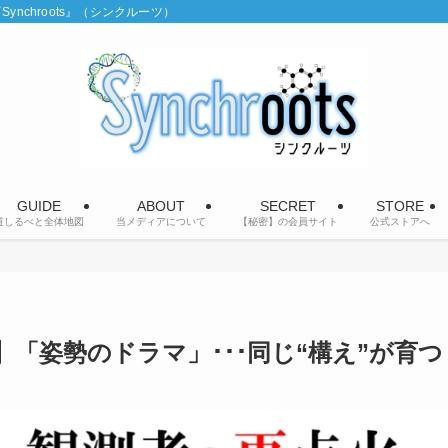
chroots』（シンクルーツ）
GUIDE
ABOUT
SECRET
STORE
道しるべと全体地図
当メディアについて
【秘密】の会員サイト
公式ストアへ
「姿勢のドラマ」･･･同じ“構え”が育つ