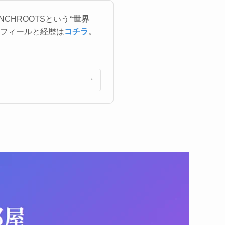
CHROOTSという
“世界
フィールと経歴は
コチラ
。