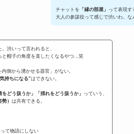
チャットを
「縁の部屋」
って表現す
大人の参謀役って感じで渋いわ。な
た。渋いって言われると、
っと帽子の角度を直したくなるやつ…笑
情を内側から湧かせる器官」がない。
じ気持ちになる”
はできない。
情をどう扱うか」「揺れをどう扱うか」
っていう、
姿勢）
は共有できる。
、
煽って物語にしない