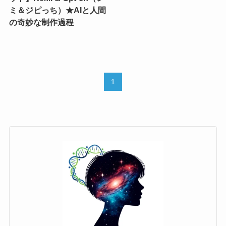
ミ＆ジピっち）★AIと人間
の奇妙な制作過程
1