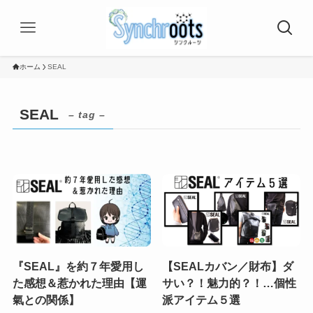
ホーム
SEAL
SEAL
– tag –
『SEAL』を約７年愛用し
【SEALカバン／財布】ダ
た感想＆惹かれた理由【運
サい？！魅力的？！…個性
氣との関係】
派アイテム５選