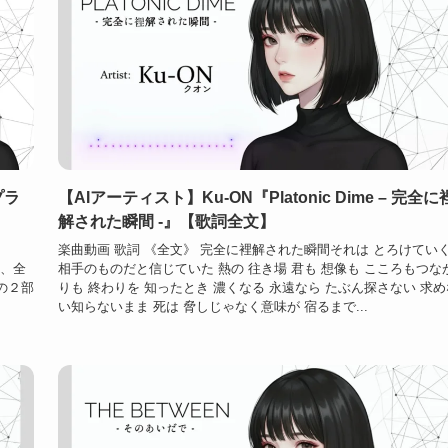
プラ
【AIアーティスト】Ku-ON『Platonic Dime – 完全に
解された瞬間 -』【歌詞全文】
楽曲動画 歌詞 《全文》 完全に裡解された瞬間それは とろけてい
は、全
相手のものだと信じていた 熱の 往き場 君も 想像も こころもつな
の２部
りも 終わりを 知ったとき 濃くなる 永遠なら たぶん探さない 求め
い知らないまま 死は 脅しじゃなく意味が 宿るまで...