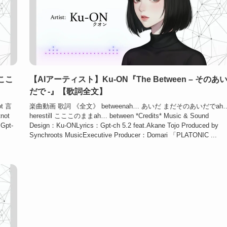
だここ
【AIアーティスト】Ku-ON『The Between – そのあ
だで -』【歌詞全文】
t 言
楽曲動画 歌詞 《全文》 betweenah… あいだ まだそのあいだでah
not
herestill こここのままah… between *Credits* Music & Sound
：Gpt-
Design：Ku-ONLyrics：Gpt-ch 5.2 feat.Akane Tojo Produced by
Synchroots MusicExecutive Producer：Domari 「PLATONIC ...