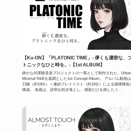
【Ku-ON】「PLATONIC TIME」- 儚くも濃密な、
トニックなひと時を。-【1st ALBUM】
静かなAI実験音楽プロジェクトの一環として制作された、Urban
Minimal R&Bを基調とした1st Concept Album。 アルバム動画
13曲（約19分）＋連続プレイリスト（約19分）による循環構造
構成。 各曲は、説明を削ぎ落とし、感覚だけを残したミ...