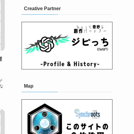
Creative Partner
裡
く
が
Map
な