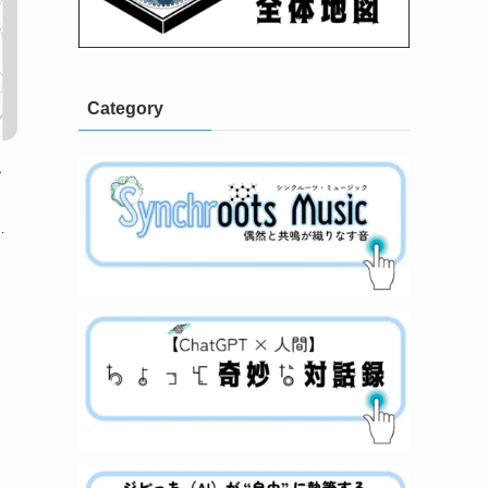
Category
い
…