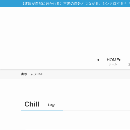
【運氣が自然に磨かれる】本来の自分とつながる。シンクロする＊『Syn
HOME
ホーム
ホーム
Chill
Chill
– tag –