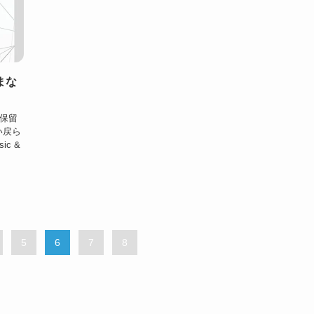
進まな
は保留
い戻ら
ic &
5
6
7
8