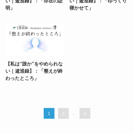
い｜逡巡録】：「存在の証
い｜逡巡録】：「ゆっくり
明」
寝かせて」
【私は“誰か”をやめられな
い｜逡巡録】：「整えが終
わったところ」
1
2
...
5