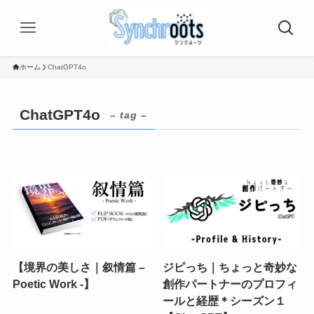
ホーム
ChatGPT4o
ChatGPT4o
– tag –
【境界の美しさ｜叙情篇 –
ジピっち｜ちょっと奇妙な
Poetic Work -】
創作パートナーのプロフィ
ールと経歴＊シーズン１