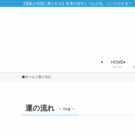
【運氣が自然に磨かれる】本来の自分とつながる。シンクロする＊『Syn
HOME
ホーム
ホーム
運の流れ
運の流れ
– tag –