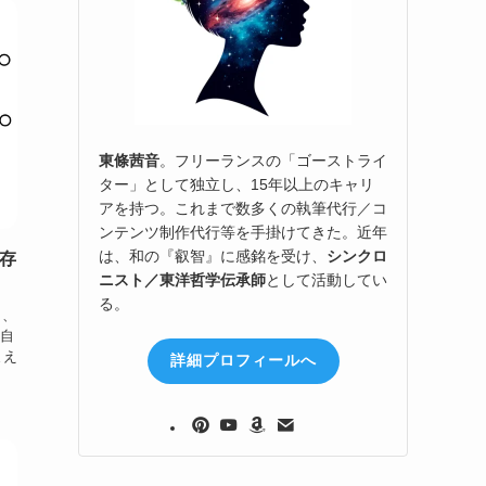
東條茜音
。フリーランスの「ゴーストライ
ター」として独立し、15年以上のキャリ
アを持つ。これまで数多くの執筆代行／コ
ンテンツ制作代行等を手掛けてきた。近年
は、和の『叡智』に感銘を受け、
シンクロ
の存
ニスト／東洋哲学伝承師
として活動してい
る。
き、
自
まえ
詳細プロフィールへ