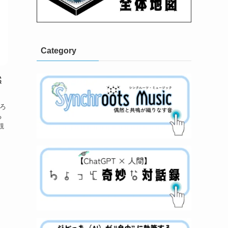
Category
然
ろ
る
観