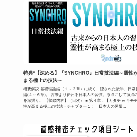
特典*【深める】『SYNCHRO』日常技法編～靈性
まる極上の技法～
概要解説 基礎理論編（１～３章）に続く、隠された後半、日常
編(４～６章)。 古来より伝わる日本人の習慣。原点にして頂点
を深掘り。 【収録内容】（目次） ■ 第４章：【カタチ ∞ キモ
性が高まる極上の技法・チャプター１： 日本人の習慣...