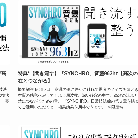
が高
特典*【聞き流す】『SYNCHRO』音靈963hz【高次
在とつながる】
技法
概要解説 963Hzは、意識の奥に静かに触れて思考のノイズをほど
の技法
本質の感覚へ戻してくれる周波数。深い静寂の中で、高次の流れと
チ】靈
然につながるための音。 『SYNCHRO』日常技法編の第６章を踏
てご活用いただくと、相乗効果を期待できます。 ※限定特...