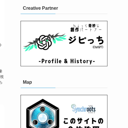
Creative Partner
乗
の視
Map
ち