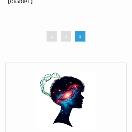
【ChatGPT】
1
2
3