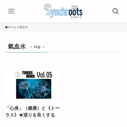
ホーム
氣血水
氣血水
– tag –
「心身」（健康）と《トー
ラス》★巡りを良くする