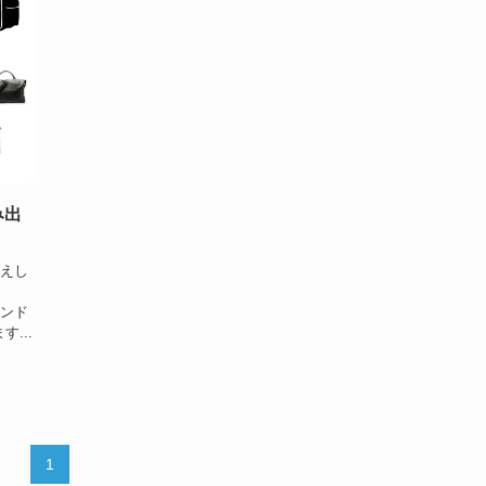
み出
伝えし
ランド
...
1