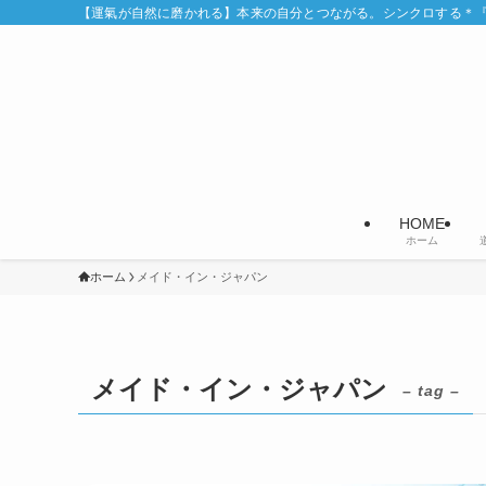
【運氣が自然に磨かれる】本来の自分とつながる。シンクロする＊『Syn
HOME
ホーム
ホーム
メイド・イン・ジャパン
メイド・イン・ジャパン
– tag –