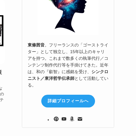
東條茜音
。フリーランスの「ゴーストライ
ター」として独立し、15年以上のキャリ
アを持つ。これまで数多くの執筆代行／コ
ンテンツ制作代行等を手掛けてきた。近年
は、和の『叡智』に感銘を受け、
シンクロ
派
ニスト／東洋哲学伝承師
として活動してい
る。
な
の
テ
詳細プロフィールへ