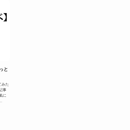
ょっと
てみた
記事
氣に
.