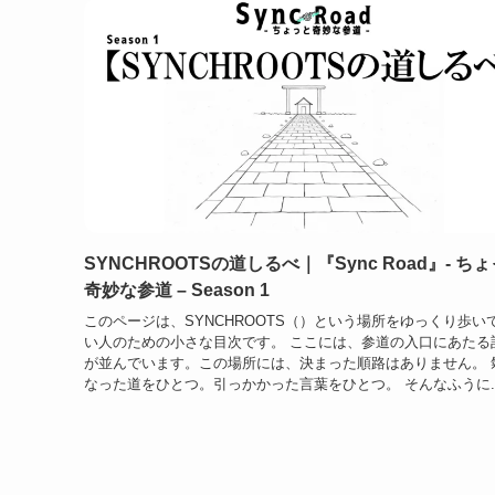
SYNCHROOTSの道しるべ｜『Sync Road』- ち
奇妙な参道 – Season 1
このページは、SYNCHROOTS（）という場所をゆっくり歩い
い人のための小さな目次です。 ここには、参道の入口にあたる
が並んでいます。この場所には、決まった順路はありません。 
なった道をひとつ。引っかかった言葉をひとつ。 そんなふうに..