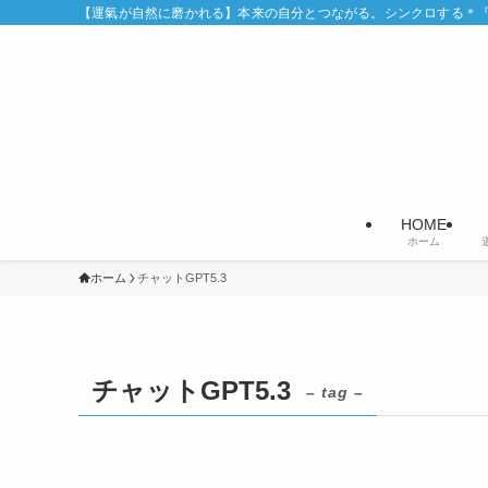
【運氣が自然に磨かれる】本来の自分とつながる。シンクロする＊『Syn
HOME
ホーム
ホーム
チャットGPT5.3
チャットGPT5.3
– tag –