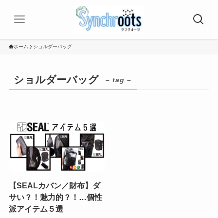
ホーム
ショルダーバッグ
ショルダーバッグ
– tag –
【SEALカバン／財布】ダ
サい？！魅力的？！…個性
派アイテム５選