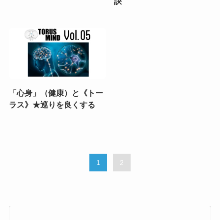
訣
「心身」（健康）と《トー
ラス》★巡りを良くする
1
2