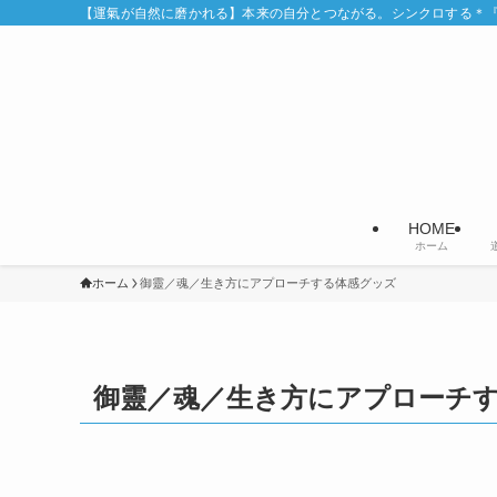
【運氣が自然に磨かれる】本来の自分とつながる。シンクロする＊『Syn
HOME
ホーム
ホーム
御靈／魂／生き方にアプローチする体感グッズ
御靈／魂／生き方にアプローチ