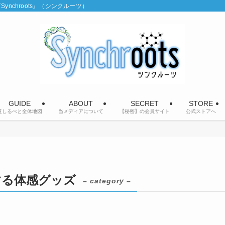
chroots』（シンクルーツ）
GUIDE
ABOUT
SECRET
STORE
道しるべと全体地図
当メディアについて
【秘密】の会員サイト
公式ストアへ
する体感グッズ
– category –