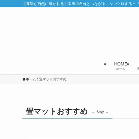
【運氣が自然に磨かれる】本来の自分とつながる。シンクロする＊『Syn
HOME
ホーム
ホーム
畳マットおすすめ
畳マットおすすめ
– tag –