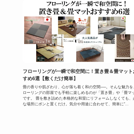
フローリングが一瞬で和空間に！置き畳＆畳マット
すめ6選【敷くだけ簡単】
畳の香りや肌ざわり、心が落ち着く和の空間──。そんな魅力を
ローリングの部屋でも手軽に楽しめるのが「置き畳」や「畳マ
です。 畳を敷き詰めた本格的な和室にリフォームしなくても、
な場所にポンと置くだけ。気分や用途に合わせて、簡単に“...