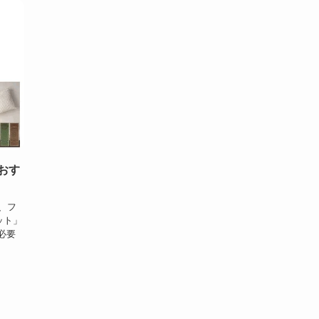
おす
、フ
ット」
必要