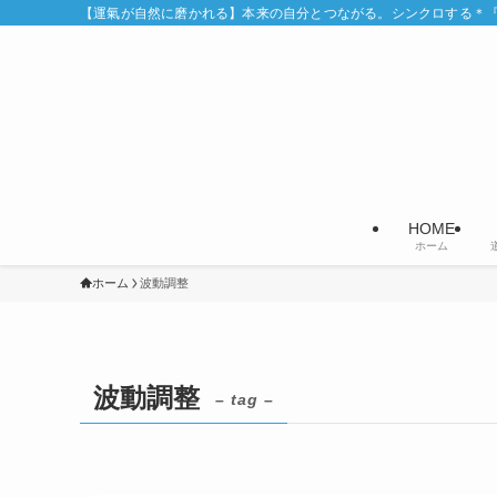
【運氣が自然に磨かれる】本来の自分とつながる。シンクロする＊『Syn
HOME
ホーム
ホーム
波動調整
波動調整
– tag –