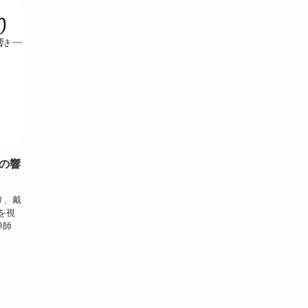
zの響
り、戴
源を視
禅師