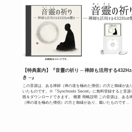
【特典案内】『音靈の祈り ─ 禅師も活用する432H
き ─』
この音源は、ある禅師（禅の道を極めた僧侶）の方と御縁があ
いたものです。※『Synchroots Secret』に無料登録すると音
聴＆ダウンロードできます。 概要 簡略説明 この音源は、ある
（禅の道を極めた僧侶）の方と御縁があり、戴いたものです...