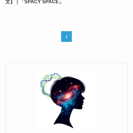
文】｜「SPACY SPACE」
1