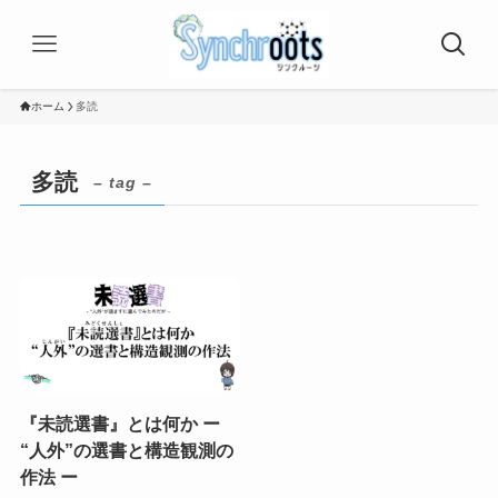
ホーム
多読
多読
– tag –
『未読選書』とは何か ー
“人外”の選書と構造観測の
作法 ー