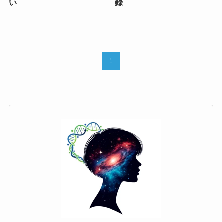
い
録
1