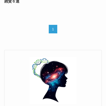
雑貨６選
1